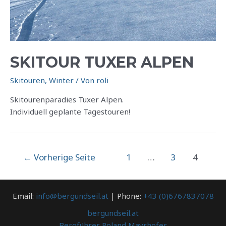
SKITOUR TUXER ALPEN
Skitouren
,
Winter
/ Von
roli
Skitourenparadies Tuxer Alpen.
Individuell geplante Tagestouren!
Beitragsnavigation
←
Vorherige Seite
1
…
3
4
Email:
info@bergundseil.at
| Phone:
+43 (0)6767837078
bergundseil.at
Bergführer Roland Mayrhofer