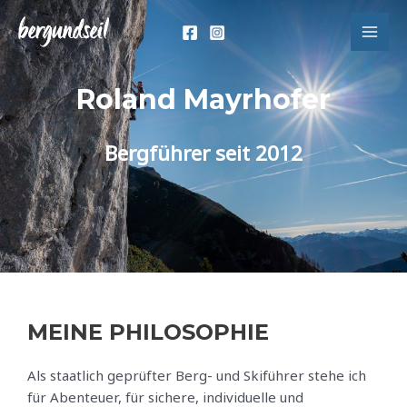
Zum
Inhalt
MAI
springen
MEN
Roland Mayrhofer
Bergführer seit 2012
MEINE PHILOSOPHIE
Als staatlich geprüfter Berg- und Skiführer stehe ich
für Abenteuer, für sichere, individuelle und