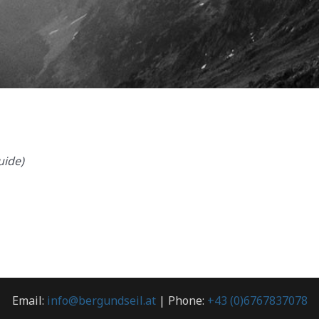
uide)
Email:
info@bergundseil.at
| Phone:
+43 (0)6767837078